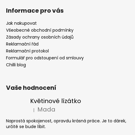
Informace pro vás
Jak nakupovat
Všeobecné obchodní podmínky
Zásady ochrany osobních údajů
Reklamační řád
Reklamační protokol
Formulář pro odstoupení od smlouvy
Chilli blog
Vaše hodnocení
Květinové lízátko
Mada
|
Hodnocení produktu je 5 z 5 hvězdiček.
Naprostá spokojenost, opravdu krásná práce. Je to dárek,
určitě se bude líbit.