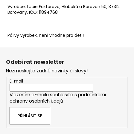
Výrobce: Lucie Faktorová, Hluboká u Borovan 50, 37312
Borovany, IČO: 11894768
Pálivý výrobek, není vhodné pro děti!
Z
á
Odebírat newsletter
p
Nezmeškejte žádné novinky či slevy!
a
t
E-mail
í
Vložením e-mailu souhlasíte s
podmínkami
ochrany osobních údajů
PŘIHLÁSIT SE