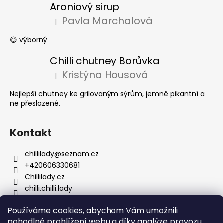
Aroniový sirup
Pavla Marchalová
|
Hodnocení produktu je 5 z 5 hvězdiček.
😋 výborný
Chilli chutney Borůvka
Kristýna Housová
|
Hodnocení produktu je 5 z 5 hvězdiček.
Nejlepší chutney ke grilovaným sýrům, jemně pikantní a
ne přeslazené.
Kontakt
chillilady
@
seznam.cz
+420606330681
Chillilady.cz
chilli.chilli.lady
Používáme cookies, abychom Vám umožnili
pohodlné prohlížení webu a díky analýze provozu
Facebook