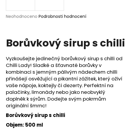
a
j
Průměrné
Neohodnoceno
Podrobnosti hodnocení
í
hodnocení
produktu
t
je
?
0,0
Borůvkový sirup s chilli
z
5
hvězdiček.
Vyzkoušejte jedinečný borůvkový sirup s chilli od
Chilli Lady! Sladké a šťavnaté borůvky v
HLEDAT
kombinaci s jemným pálivým nádechem chilli
přinášejí osvěžující a pikantní zážitek, který oživí
vaše nápoje, koktejly či dezerty. Perfektní na
palačinky, limonády nebo jako neobvyklý
D
doplněk k sýrům. Dodejte svým pokrmům
o
originální šmrnc!
p
o
Borůvkový sirup s chilli
r
Objem: 500 ml
u