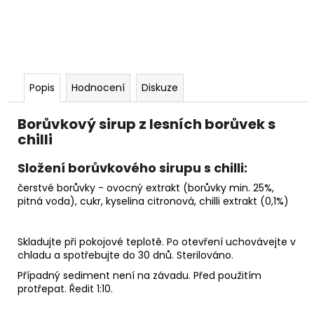
Popis
Hodnocení
Diskuze
Borůvkový sirup z lesních borůvek s
chilli
Složení borůvkového sirupu s chilli:
čerstvé borůvky - ovocný extrakt (borůvky min. 25%,
pitná voda), cukr, kyselina citronová, chilli extrakt (0,1%)
Skladujte při pokojové teplotě. Po otevření uchovávejte v
chladu a spotřebujte do 30 dnů. Sterilováno.
Případný sediment není na závadu. Před použitím
protřepat. Ředit 1:10.