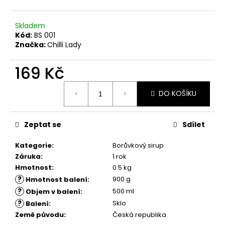
č
u
j
Skladem
e
Kód:
BS 001
m
Značka:
Chilli Lady
e
169 Kč
Měrná
DO KOŠÍKU
cena:
Zeptat se
Sdílet
Kategorie
:
Borůvkový sirup
Záruka
:
1 rok
Hmotnost
:
0.5 kg
?
900 g
Hmotnost balení
:
?
500 ml
Objem v balení
:
?
Sklo
Balení
:
Země původu
:
Česká republika