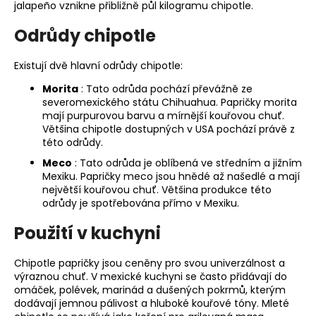
č
jalapeño vznikne přibližně půl kilogramu chipotle.
u
j
Odrůdy chipotle
e
m
Existují dvě hlavní odrůdy chipotle:
e
Morita
: Tato odrůda pochází převážně ze
severomexického státu Chihuahua. Papričky morita
mají purpurovou barvu a mírnější kouřovou chuť.
Většina chipotle dostupných v USA pochází právě z
této odrůdy.
Meco
: Tato odrůda je oblíbená ve středním a jižním
Mexiku. Papričky meco jsou hnědé až našedlé a mají
největší kouřovou chuť. Většina produkce této
odrůdy je spotřebována přímo v Mexiku.
Použití v kuchyni
Chipotle papričky jsou ceněny pro svou univerzálnost a
výraznou chuť. V mexické kuchyni se často přidávají do
omáček, polévek, marinád a dušených pokrmů, kterým
dodávají jemnou pálivost a hluboké kouřové tóny.
Mleté