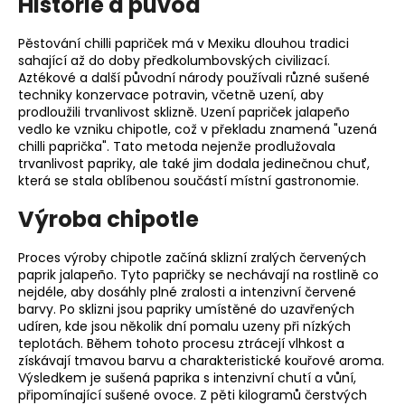
Historie a původ
a
j
Pěstování chilli papriček má v Mexiku dlouhou tradici
sahající až do doby předkolumbovských civilizací.
í
Aztékové a další původní národy používali různé sušené
t
techniky konzervace potravin, včetně uzení, aby
?
prodloužili trvanlivost sklizně. Uzení papriček jalapeño
vedlo ke vzniku chipotle, což v překladu znamená "uzená
chilli paprička". Tato metoda nejenže prodlužovala
trvanlivost papriky, ale také jim dodala jedinečnou chuť,
která se stala oblíbenou součástí místní gastronomie.
HLEDAT
Výroba chipotle
Proces výroby chipotle začíná sklizní zralých červených
paprik jalapeño. Tyto papričky se nechávají na rostlině co
D
nejdéle, aby dosáhly plné zralosti a intenzivní červené
o
barvy. Po sklizni jsou papriky umístěné do uzavřených
p
udíren, kde jsou několik dní pomalu uzeny při nízkých
teplotách. Během tohoto procesu ztrácejí vlhkost a
o
získávají tmavou barvu a charakteristické kouřové aroma.
r
Výsledkem je sušená paprika s intenzivní chutí a vůní,
u
připomínající sušené ovoce. Z pěti kilogramů čerstvých