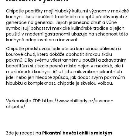
Chipotle papričky mají hluboký kulturní význam v mexické
kuchyni. Jsou součástí tradičních receptů předávaných z
generace na generaci. Jejich jedinečná chuť a vůně
symbolizují bohatství mexické kulinářské tradice a jejich
použití v moderní gastronomii ukazuje na schopnost této
kuchyně adaptovat se a inovovat.
Chipotle představuje jedinečnou kombinaci pálivosti a
kouřové chuti, která dokáže obohatit širokou škálu
pokrmů. Díky svému všestrannému použití a zdravotním
benefitům si získalo pevné místo nejen v mexické, ale i
mezinárodní kuchyni. Ať už jste milovníkem pikantních
jídel nebo jen hledáte způsob, jak dodat svým pokrmům
hloubku a komplexnost, chipotle je skvělou volbou.
Vyzkoušejte ZDE:
https://www.chillilady.cz/susene-
chipotle/
Zde je recept na
Pikantní hovězí chilli s mletým