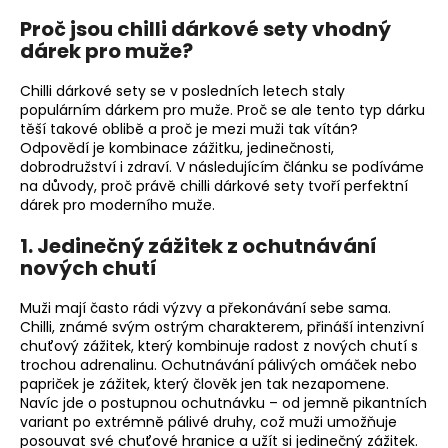
v
Proč jsou chilli dárkové sety vhodný
l
dárek pro muže?
á
d
Chilli dárkové sety se v posledních letech staly
a
populárním dárkem pro muže. Proč se ale tento typ dárku
c
těší takové oblibě a proč je mezi muži tak vítán?
í
Odpovědí je kombinace zážitku, jedinečnosti,
p
dobrodružství i zdraví. V následujícím článku se podíváme
r
na důvody, proč právě chilli dárkové sety tvoří perfektní
dárek pro moderního muže.
v
k
1.
Jedinečný zážitek z ochutnávání
y
nových chutí
v
ý
Muži mají často rádi výzvy a překonávání sebe sama.
p
Chilli, známé svým ostrým charakterem, přináší intenzivní
i
chuťový zážitek, který kombinuje radost z nových chutí s
s
trochou adrenalinu. Ochutnávání pálivých omáček nebo
u
papriček je zážitek, který člověk jen tak nezapomene.
Navíc jde o postupnou ochutnávku – od jemně pikantních
variant po extrémně pálivé druhy, což muži umožňuje
posouvat své chuťové hranice a užít si jedinečný zážitek.