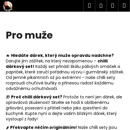
K
Přejít
Hledat
Náku
M
Přihlášen
na
o
obsah
Zpět
Zpět
košík
š
í
C
Pro muže
k
o
p
o
🔥
Hledáte dárek, který muže opravdu nadchne?
t
Darujte jim zážitek, na který nezapomenou –
chilli
dárkový set!
Každý set přináší škálu pálivých omáček a
ř
papriček, které zaručí pořádnou výzvu i gurmánský zážitek.
e
Od jemně pikantních až po extrémní – naše chilli sety
b
rozproudí chuťové buňky a přinesou radost každému
odvážnému ochutnávači.
u
🎁
Proč chilli dárkový set?
Protože to není jen dárek, ale
j
opravdová zkušenost! Skvěle se hodí k oblíbenému
e
grilování, posezení s přáteli nebo jako zpestření do
t
kuchyně. Kupte nyní a dejte vašim blízkým dárek, který
vystoupí z řady!
e
🌶️
Překvapte něčím originálním!
Naše chilli sety jsou
n