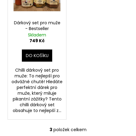
Dárkový set pro muže
- Bestseller
Skladem
749 Kč
DO KOŠÍKU
Chilli dárkový set pro
muže: To nejlepší pro
odvážné chutě! Hledáte
perfektní dárek pro
muže, který miluje
pikantní zážitky? Tento
chilli dárkový set
obsahuje to nejlepší z...
3
položek celkem
O