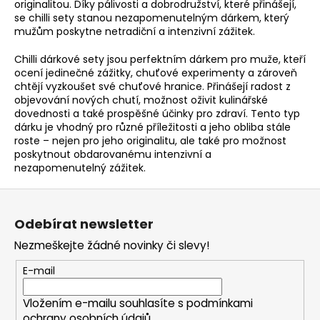
originalitou. Díky pálivosti a dobrodružství, které přinášejí,
se chilli sety stanou nezapomenutelným dárkem, který
mužům poskytne netradiční a intenzivní zážitek.
Chilli dárkové sety jsou perfektním dárkem pro muže, kteří
ocení jedinečné zážitky, chuťové experimenty a zároveň
chtějí vyzkoušet své chuťové hranice. Přinášejí radost z
objevování nových chutí, možnost oživit kulinářské
dovednosti a také prospěšné účinky pro zdraví. Tento typ
dárku je vhodný pro různé příležitosti a jeho obliba stále
roste – nejen pro jeho originalitu, ale také pro možnost
poskytnout obdarovanému intenzivní a
nezapomenutelný zážitek.
Z
á
Odebírat newsletter
p
Nezmeškejte žádné novinky či slevy!
a
t
E-mail
í
Vložením e-mailu souhlasíte s
podmínkami
ochrany osobních údajů