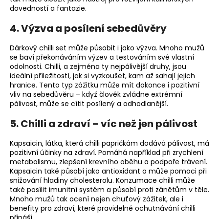
dovedností a fantazie.
4.
Výzva a posílení sebedůvěry
Dárkový chilli set může působit i jako výzva. Mnoho mužů
se baví překonáváním výzev a testováním své vlastní
odolnosti. Chilli, a zejména ty nejpálivější druhy, jsou
ideální příležitostí, jak si vyzkoušet, kam až sahají jejich
hranice. Tento typ zážitku může mít dokonce i pozitivní
vliv na sebedůvěru – když člověk zvládne extrémní
pálivost, může se cítit posílený a odhodlanější.
5.
Chilli a zdraví – víc než jen pálivost
Kapsaicin, látka, která chilli papričkám dodává pálivost, má
pozitivní účinky na zdraví. Pomáhá například při zrychlení
metabolismu, zlepšení krevního oběhu a podpoře trávení.
Kapsaicin také působí jako antioxidant a může pomoci při
snižování hladiny cholesterolu. Konzumace chilli může
také posílit imunitní systém a působí proti zánětům v těle.
Mnoho mužů tak ocení nejen chuťový zážitek, ale i
benefity pro zdraví, které pravidelné ochutnávání chilli
přináší.