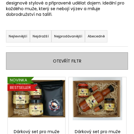
designově stylové a připravené udělat dojem. Ideální pro
a
každého muže, který se nebojí výzev a miluje
j
dobrodružství na talíři.
í
Ř
t
a
Nejlevnější
Nejdražší
Nejprodávanější
Abecedně
?
z
e
n
OTEVŘÍT FILTR
í
HLEDAT
p
V
NOVINKA
r
ý
BESTSELLER
o
p
D
d
i
o
u
p
s
k
o
p
r
t
r
u
ů
o
Dárkový set pro muže
Dárkový set pro muže