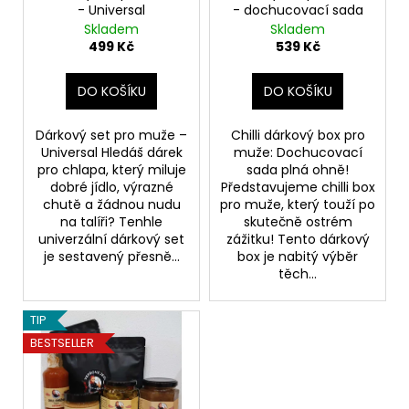
č
- Universal
- dochucovací sada
d
u
Skladem
Skladem
u
j
499 Kč
539 Kč
e
k
m
t
DO KOŠÍKU
DO KOŠÍKU
e
ů
Dárkový set pro muže –
Chilli dárkový box pro
Universal Hledáš dárek
muže: Dochucovací
pro chlapa, který miluje
sada plná ohně!
dobré jídlo, výrazné
Představujeme chilli box
chutě a žádnou nudu
pro muže, který touží po
na talíři? Tenhle
skutečně ostrém
univerzální dárkový set
zážitku! Tento dárkový
je sestavený přesně...
box je nabitý výběr
těch...
TIP
BESTSELLER