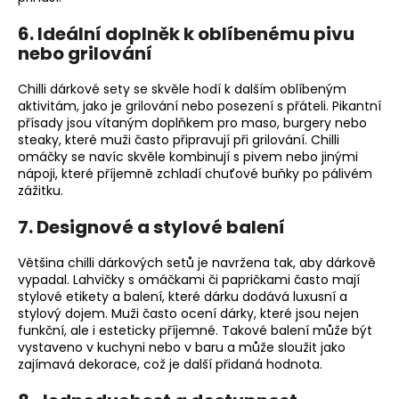
6.
Ideální doplněk k oblíbenému pivu
nebo grilování
Chilli dárkové sety se skvěle hodí k dalším oblíbeným
aktivitám, jako je grilování nebo posezení s přáteli. Pikantní
přísady jsou vítaným doplňkem pro maso, burgery nebo
steaky, které muži často připravují při grilování. Chilli
omáčky se navíc skvěle kombinují s pivem nebo jinými
nápoji, které příjemně zchladí chuťové buňky po pálivém
zážitku.
7.
Designové a stylové balení
Většina chilli dárkových setů je navržena tak, aby dárkově
vypadal. Lahvičky s omáčkami či papričkami často mají
stylové etikety a balení, které dárku dodává luxusní a
stylový dojem. Muži často ocení dárky, které jsou nejen
funkční, ale i esteticky příjemné. Takové balení může být
vystaveno v kuchyni nebo v baru a může sloužit jako
zajímavá dekorace, což je další přidaná hodnota.