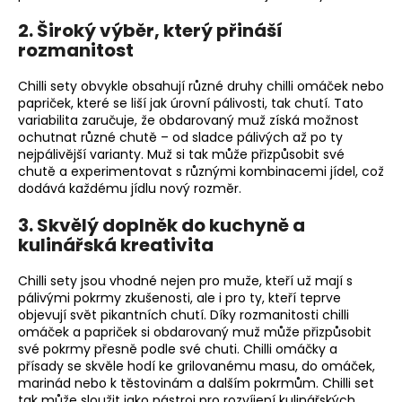
2.
Široký výběr, který přináší
rozmanitost
Chilli sety obvykle obsahují různé druhy chilli omáček nebo
papriček, které se liší jak úrovní pálivosti, tak chutí. Tato
variabilita zaručuje, že obdarovaný muž získá možnost
ochutnat různé chutě – od sladce pálivých až po ty
nejpálivější varianty. Muž si tak může přizpůsobit své
chutě a experimentovat s různými kombinacemi jídel, což
dodává každému jídlu nový rozměr.
3.
Skvělý doplněk do kuchyně a
kulinářská kreativita
Chilli sety jsou vhodné nejen pro muže, kteří už mají s
pálivými pokrmy zkušenosti, ale i pro ty, kteří teprve
objevují svět pikantních chutí. Díky rozmanitosti chilli
omáček a papriček si obdarovaný muž může přizpůsobit
své pokrmy přesně podle své chuti. Chilli omáčky a
přísady se skvěle hodí ke grilovanému masu, do omáček,
marinád nebo k těstovinám a dalším pokrmům. Chilli set
tak může sloužit jako nástroj pro rozvíjení kulinářských