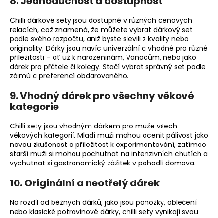
8.
Jednoduchost a dostupnost
Chilli dárkové sety jsou dostupné v různých cenových
relacích, což znamená, že můžete vybrat dárkový set
podle svého rozpočtu, aniž byste slevili z kvality nebo
originality. Dárky jsou navíc univerzální a vhodné pro různé
příležitosti – ať už k narozeninám, Vánocům, nebo jako
dárek pro přátele či kolegy. Stačí vybrat správný set podle
zájmů a preferencí obdarovaného.
9.
Vhodný dárek pro všechny věkové
kategorie
Chilli sety jsou vhodným dárkem pro muže všech
věkových kategorií. Mladí muži mohou ocenit pálivost jako
novou zkušenost a příležitost k experimentování, zatímco
starší muži si mohou pochutnat na intenzivních chutích a
vychutnat si gastronomický zážitek v pohodlí domova.
10.
Originální a neotřelý dárek
Na rozdíl od běžných dárků, jako jsou ponožky, oblečení
nebo klasické potravinové dárky, chilli sety vynikají svou