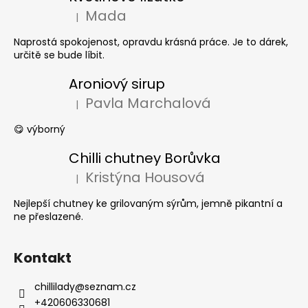
Mada
|
Hodnocení produktu je 5 z 5 hvězdiček.
Naprostá spokojenost, opravdu krásná práce. Je to dárek,
určitě se bude líbit.
Aroniový sirup
Pavla Marchalová
|
Hodnocení produktu je 5 z 5 hvězdiček.
😋 výborný
Chilli chutney Borůvka
Kristýna Housová
|
Hodnocení produktu je 5 z 5 hvězdiček.
Nejlepší chutney ke grilovaným sýrům, jemně pikantní a
ne přeslazené.
Kontakt
chillilady
@
seznam.cz
+420606330681