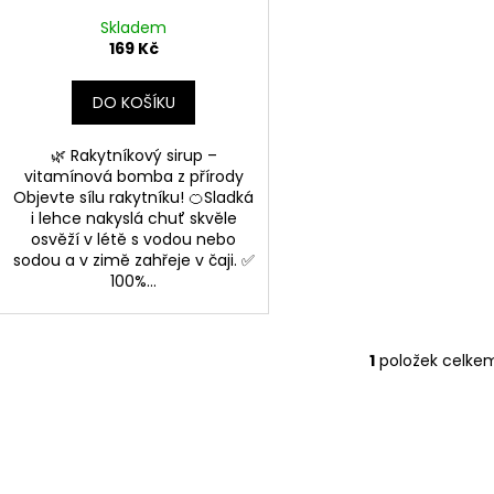
ů
k
Skladem
t
169 Kč
ů
DO KOŠÍKU
🌿 Rakytníkový sirup –
vitamínová bomba z přírody
Objevte sílu rakytníku! 🍊Sladká
i lehce nakyslá chuť skvěle
osvěží v létě s vodou nebo
sodou a v zimě zahřeje v čaji. ✅
100%...
1
položek celke
O
v
l
á
d
a