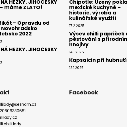
NÁ HEZKY. JIHOČESKY
Chipotle: Uzený pokl
 - máme ZLATO!
mexické kuchyně –
historie, výroba a
5
kulinářské využití
fikát - Opravdu od
17.2.2025
- Novohradsko
lebsko 2022
Výsev chilli papriček 
pěstování s přírodní
23
hnojivy
NÁ HEZKY. JIHOČESKY
14.1.2025
Kapsaicin při hubnutí
23
12.1.2025
akt
Facebook
llilady
@
seznam.cz
20606330681
.
llilady.cz
lli.chilli.lady