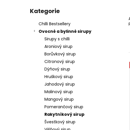
l
Přeskočit
kategorie
Kategorie
Chilli Bestsellery
Ovocné a bylinné sirupy
Sirupy s chilli
Aroniový sirup
Borůvkový sirup
Citronový sirup
Dýňový sirup
Hruškový sirup
Jahodový sirup
Malinový sirup
Mangový sirup
Pomerančový sirup
Rakytníkový sirup
Švestkový sirup
Višňový sirup