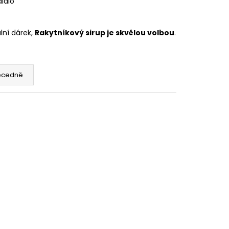
didlo
lní dárek,
Rakytníkový sirup je skvělou volbou
.
ecedně