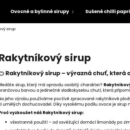
Ovocné a bylinné sirupy
Sušené chilli papr
ový sirup
Co potřebujete najít?
Rakytníkový sirup
HLEDAT
🍊 Rakytníkový sirup – výrazná chuť, která 
Doporučujeme
Hledáte sirup, který má opravdu osobitý charakter?
Rakytníkový 
oranžovou barvou a jedinečně sladkokyselou chutí, která připom
Na jeho výrobu používáme poctivě zpracované rakytníkové plody 
či umělých dochucovadel. Díky vysokému podílu ovoce je sirup ne
Proč vyzkoušet náš Rakytníkový sirup:
všestranné použití – od osvěžující domácí limonády po zim