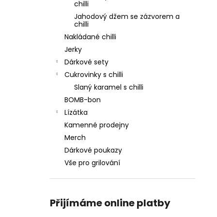
chilli
Jahodový džem se zázvorem a
chilli
Nakládané chilli
Jerky
Dárkové sety
Cukrovinky s chilli
Slaný karamel s chilli
BOMB-bon
Lízátka
Kamenné prodejny
Merch
Dárkové poukazy
Vše pro grilování
Přijímáme online platby