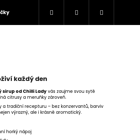
Hledat
Přihlášení
Nákupní
ičky
Chilli omáčky
Chilli chutney
Chi
košík
oživí každý den
sirup od Chilli Lady
vás zaujme svou sytě
íná citrusy a meruňky zároveň.
a tradiční recepturu – bez konzervantů, barviv
jen výrazný, ale i krásně aromatický.
ní horký nápoj