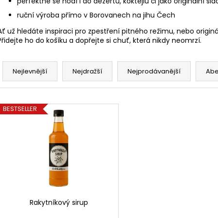
perfektně se hodí i do dezertů, koktejlů či jako originální sla
ruční výroba přímo v Borovanech na jihu Čech
Ať už hledáte inspiraci pro zpestření pitného režimu, nebo originá
Přidejte ho do košíku a dopřejte si chuť, která nikdy neomrzí.
Ř
a
Nejlevnější
Nejdražší
Nejprodávanější
Ab
z
e
V
n
BESTSELLER
ý
í
p
p
i
r
s
o
p
d
r
u
o
k
d
Rakytníkový sirup
t
u