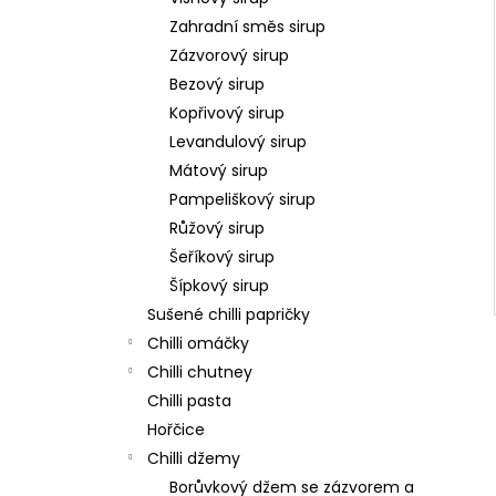
Zahradní směs sirup
Zázvorový sirup
Bezový sirup
Kopřivový sirup
Levandulový sirup
Mátový sirup
Pampeliškový sirup
Růžový sirup
Šeříkový sirup
Šípkový sirup
Sušené chilli papričky
Chilli omáčky
Chilli chutney
Chilli pasta
Hořčice
Chilli džemy
Borůvkový džem se zázvorem a