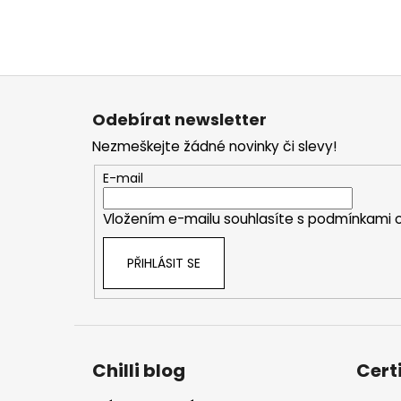
Z
á
Odebírat newsletter
p
Nezmeškejte žádné novinky či slevy!
a
t
E-mail
í
Vložením e-mailu souhlasíte s
podmínkami o
PŘIHLÁSIT SE
Chilli blog
Cert