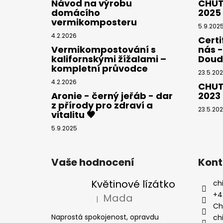
Návod na výrobu
CHUT
domácího
2025
vermikomposteru
5.9.202
4.2.2026
Certi
Vermikompostování s
nás 
kalifornskými žížalami –
Doud
kompletní průvodce
23.5.20
4.2.2026
CHUT
Aronie - černý jeřáb - dar
2023
z přírody pro zdraví a
23.5.20
vitalitu 🖤
5.9.2025
Vaše hodnocení
Kont
Květinové lízátko
chi
+4
Mada
|
Hodnocení produktu je 5 z 5 hvězdiček
Chi
Naprostá spokojenost, opravdu
chi