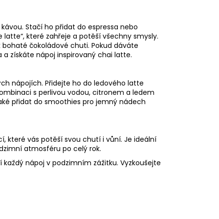
 kávou. Stačí ho přidat do espressa nebo
latte“, které zahřeje a potěší všechny smysly.
 k bohaté čokoládové chuti. Pokud dáváte
a získáte nápoj inspirovaný chai latte.
h nápojích. Přidejte ho do ledového latte
kombinaci s perlivou vodou, citronem a ledem
také přidat do smoothies pro jemný nádech
, které vás potěší svou chutí i vůní. Je ideální
 podzimní atmosféru po celý rok.
í každý nápoj v podzimním zážitku. Vyzkoušejte