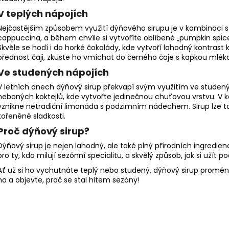
c
V teplých nápojích
í
p
Nejčastějším způsobem využití dýňového sirupu je v kombinaci s
r
cappuccina, a během chvíle si vytvoříte oblíbené „pumpkin spice 
Skvěle se hodí i do horké čokolády, kde vytvoří lahodný kontrast
v
přednost čaji, zkuste ho vmíchat do černého čaje s kapkou mléka 
k
Ve studených nápojích
y
v
V letních dnech dýňový sirup překvapí svým využitím ve studenýc
ý
neboných koktejlů, kde vytvořte jedinečnou chuťovou vrstvu. V 
p
vznikne netradiční limonáda s podzimním nádechem. Sirup lze 
kořeněné sladkosti.
i
s
Proč dýňový sirup?
u
Dýňový sirup je nejen lahodný, ale také plný přírodních ingrediencí
pro ty, kdo milují sezónní specialitu, a skvělý způsob, jak si užít
Ať už si ho vychutnáte teplý nebo studený, dýňový sirup proměn
ho a objevte, proč se stal hitem sezóny!