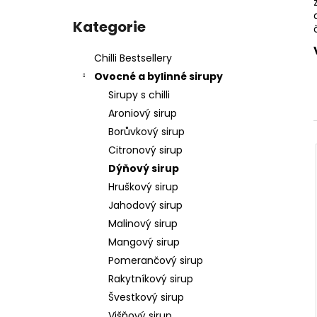
l
Přeskočit
kategorie
Kategorie
Chilli Bestsellery
Ovocné a bylinné sirupy
Sirupy s chilli
Aroniový sirup
Borůvkový sirup
Citronový sirup
Dýňový sirup
Hruškový sirup
Jahodový sirup
Malinový sirup
Mangový sirup
Pomerančový sirup
Rakytníkový sirup
Švestkový sirup
Višňový sirup