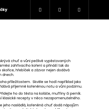
Hledat
Přihlášení
Nákupní
ičky
Chilli omáčky
Chilli chutney
Chi
košík
skrývá chuť a vůni pečlivě vypěstovaných
směsi zahřívacího koření a přináší tak do
 skořice, hřebíček a zázvor nejen dodává
ch dnech.
noha příležitostem. Skvěle se hodí například jako
přidává příjemně kořeněnou notu a vůni podzimu.
řidejte ho do těsta na koláče, muffiny či perník.
ní klasické recepty v něco nezapomenutelného.
de jeho nasládlá, kořeněná chuť dodá nápojům