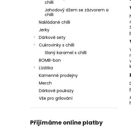
chilli
Jahodový džem se zázvorem a
chilli
Nakládané chilli
Jerky
Dárkové sety
Cukrovinky s chilli
Slaný karamel s chilli
BOMB-bon
Lízátka
Kamenné prodejny
Merch
Dárkové poukazy
Vše pro grilování
Přijímáme online platby