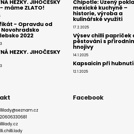
NÁ HEZKY. JIHOČESKY
Chipotle: Uzený pokl
 - máme ZLATO!
mexické kuchyně –
historie, výroba a
5
kulinářské využití
fikát - Opravdu od
17.2.2025
- Novohradsko
lebsko 2022
Výsev chilli papriček 
pěstování s přírodní
23
hnojivy
NÁ HEZKY. JIHOČESKY
14.1.2025
Kapsaicin při hubnutí
23
12.1.2025
akt
Facebook
llilady
@
seznam.cz
20606330681
.
llilady.cz
lli.chilli.lady