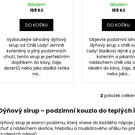
ů
k
Skladem
Skladem
t
159 Kč
159 Kč
ů
DO KOŠÍKU
DO KOŠÍKU
Vyzkoušejte lahodný dýňový
Objevte podzimní lah
sirup od Chilli Lady! Jemně
dýňový sirup s chilli od
kořeněný a plný podzimních
Lady! Sladkost dýně s
chutí, tento sirup je perfektním
kořením a pikant
doplňkem do kávy, čaje,
nádechem chilli vás o
dezertů nebo jako sladká tečka
Ideální do kávy, čaje, 
na...
nebo jako...
2
položek celke
O
v
Dýňový sirup – podzimní kouzlo do teplých 
l
á
Dýňový sirup je esencí podzimu, který vnese do každého nápoje 
d
chuť s nádechem skořice, hřebíčku a muškátového oříšku ho předur
a
studených nápojů.