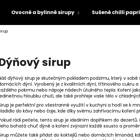
Ovocné a bylinné sirupy
Sušené chilli papr
irup
Co potřebujete najít?
Dýňový sirup
HLEDAT
Náš dýňový sirup je skutečným pokladem podzimu, který v sobě 
domácích dýní. Vyrobený je z kvalitních dýní, třtinového cukru a 
Doporučujeme
každého pokrmu nebo nápoje nádech útulného tepla. Koření jako
jedinečnou hloubku chuti, ale také prohřeje vaše tělo v chladný
Sirup je perfektní pro všestranné využití v kuchyni a hodí se k m
sladidlo do kávy nebo čaje, kde díky svému zahřívacímu koření 
Pokud rádi pečete, tento sirup je ideálním doplňkem do dezertů. P
Jeho bohatá chuť dýně a koření zvýrazní každé sousto a promě
Sirup můžete také přidat do koktejlů nebo domácích limonád, k