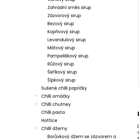
Zahradní směs sirup
Zázvorový sirup
Bezový sirup
Kopřivový sirup
Levandulový sirup
Mátový sirup
Pampeliškový sirup
Růžový sirup
Šeříkový sirup
Šípkový sirup
Sušené chilli papričky
Chilli omáčky
Chilli chutney
Chilli pasta
Hořčice
Chilli džemy
Borůvkový džem se zázvorem a