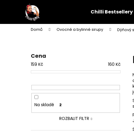
K
Přejít
na
o
Chilli Bestsellery
obsah
Zpět
Zpět
š
do
do
í
Domů
Ovocné a bylinné sirupy
Dýňový s
k
obchodu
obchodu
P
o
s
Cena
t
159
Kč
160
Kč
r
a
n
n
í
Na skladě
2
p
a
ROZBALIT FILTR
n
e