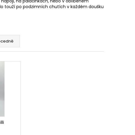
 nápoji, na palačinkách, nebo v oblíbeném
 kdo touží po podzimních chutích v každém doušku
ecedně
lli