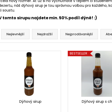
zcela nový rozměr. Ať už si ho vychutnáte v teplém či studeném
dezertu, náš dýňový sirup je tou správnou volbou pro každého,
či soustu.
V tomto sirupu najdete min. 50% podíl dýně! :)
Ř
a
Nejlevnější
Nejdražší
Nejprodávanější
Ab
z
e
V
n
BESTSELLER
ý
í
p
p
i
r
s
o
p
d
r
u
o
k
d
Dýňový sirup
Dýňový sirup s chi
t
u