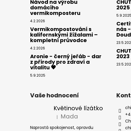
Návod na výrobu
CHUT
domácího
2025
vermikomposteru
5.9.202
4.2.2026
Certi
Vermikompostování s
nás 
kalifornskými žížalami –
Doud
kompletní průvodce
23.5.20
4.2.2026
CHUT
Aronie - černý jeřáb - dar
2023
z přírody pro zdraví a
23.5.20
vitalitu 🖤
5.9.2025
Vaše hodnocení
Kont
Květinové lízátko
chi
+4
Mada
|
Hodnocení produktu je 5 z 5 hvězdiček
Chi
Naprostá spokojenost, opravdu
chi