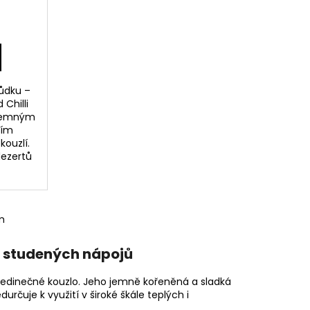
ůdku –
 Chilli
 jemným
ním
kouzlí.
dezertů
m
i studených nápojů
jedinečné kouzlo. Jeho jemně kořeněná a sladká
čuje k využití v široké škále teplých i