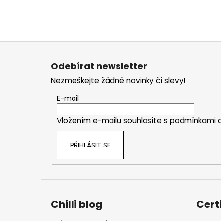
Z
á
Odebírat newsletter
p
Nezmeškejte žádné novinky či slevy!
a
t
E-mail
í
Vložením e-mailu souhlasíte s
podmínkami o
PŘIHLÁSIT SE
Chilli blog
Cert