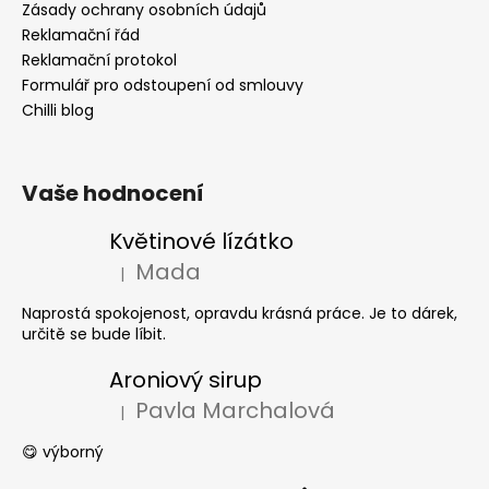
Zásady ochrany osobních údajů
Reklamační řád
Reklamační protokol
Formulář pro odstoupení od smlouvy
Chilli blog
Vaše hodnocení
Květinové lízátko
Mada
|
Hodnocení produktu je 5 z 5 hvězdiček.
Naprostá spokojenost, opravdu krásná práce. Je to dárek,
určitě se bude líbit.
Aroniový sirup
Pavla Marchalová
|
Hodnocení produktu je 5 z 5 hvězdiček.
😋 výborný