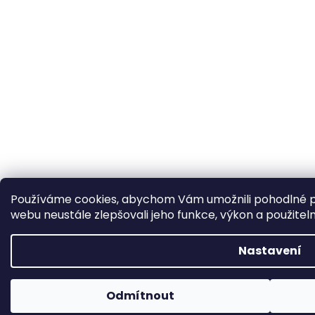
Používáme cookies, abychom Vám umožnili pohodlné pr
webu neustále zlepšovali jeho funkce, výkon a použitel
Nastavení
V období od 31.7. do 10.8. 2026 bude naše firma uzavřena. Objednáv
Odmítnout
všem :)