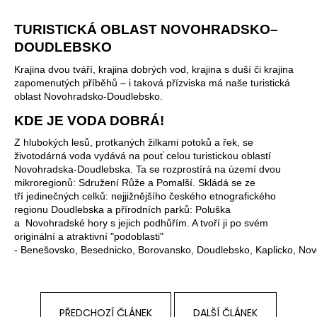
č
u
TURISTICKÁ OBLAST NOVOHRADSKO–
j
e
DOUDLEBSKO
m
Krajina dvou tváří, krajina dobrých vod, krajina s duší či krajina
e
zapomenutých příběhů – i taková přízviska má naše turistická
oblast Novohradsko-Doudlebsko.
KDE JE VODA DOBRÁ!
Z hlubokých lesů, protkaných žilkami potoků a řek, se
životodárná voda vydává na pouť celou turistickou oblastí
Novohradska-Doudlebska. Ta se rozprostírá na území dvou
mikroregionů: Sdružení Růže a Pomalší. Skládá se ze
tří jedinečných celků: nejjižnějšího českého etnografického
regionu Doudlebska a přírodních parků: Poluška
a Novohradské hory s jejich podhůřím. A tvoří ji po svém
originální a atraktivní "podoblasti"
-
Benešovsko
,
Besednicko
,
Borovansko
,
Doudlebsko
,
Kaplicko
,
Nov
PŘEDCHOZÍ ČLÁNEK
DALŠÍ ČLÁNEK