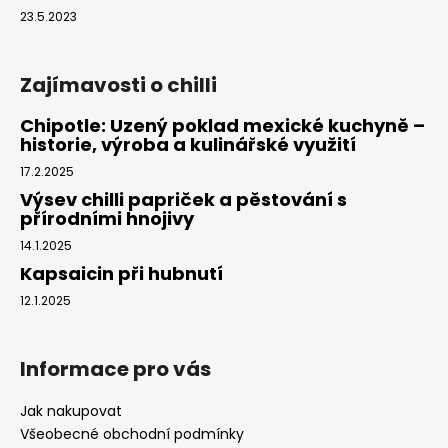
23.5.2023
Zajímavosti o chilli
Chipotle: Uzený poklad mexické kuchyně –
historie, výroba a kulinářské využití
17.2.2025
Výsev chilli papriček a pěstování s
přírodními hnojivy
14.1.2025
Kapsaicin při hubnutí
12.1.2025
Informace pro vás
Jak nakupovat
Všeobecné obchodní podmínky