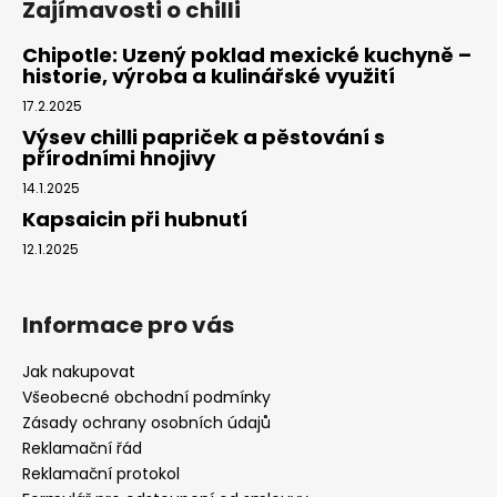
Zajímavosti o chilli
Chipotle: Uzený poklad mexické kuchyně –
historie, výroba a kulinářské využití
17.2.2025
Výsev chilli papriček a pěstování s
přírodními hnojivy
14.1.2025
Kapsaicin při hubnutí
12.1.2025
Informace pro vás
Jak nakupovat
Všeobecné obchodní podmínky
Zásady ochrany osobních údajů
Reklamační řád
Reklamační protokol