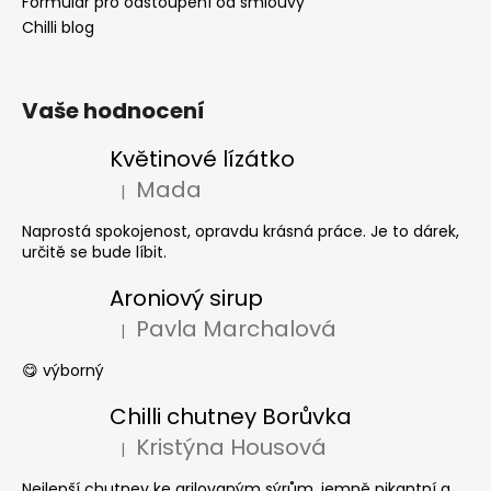
Formulář pro odstoupení od smlouvy
Chilli blog
Vaše hodnocení
Květinové lízátko
Mada
|
Hodnocení produktu je 5 z 5 hvězdiček.
Naprostá spokojenost, opravdu krásná práce. Je to dárek,
určitě se bude líbit.
Aroniový sirup
Pavla Marchalová
|
Hodnocení produktu je 5 z 5 hvězdiček.
😋 výborný
Chilli chutney Borůvka
Kristýna Housová
|
Hodnocení produktu je 5 z 5 hvězdiček.
Nejlepší chutney ke grilovaným sýrům, jemně pikantní a