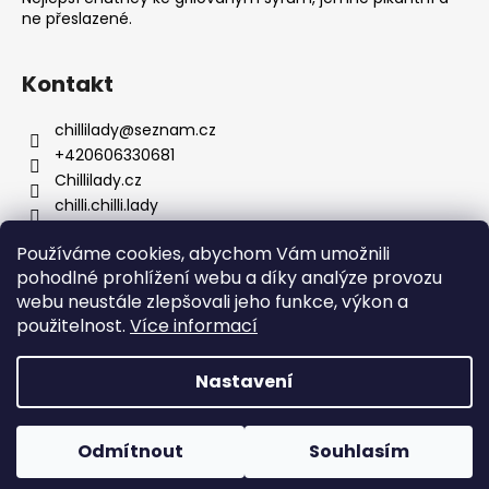
ne přeslazené.
Kontakt
chillilady
@
seznam.cz
+420606330681
Chillilady.cz
chilli.chilli.lady
Používáme cookies, abychom Vám umožnili
pohodlné prohlížení webu a díky analýze provozu
Facebook
webu neustále zlepšovali jeho funkce, výkon a
použitelnost.
Více informací
Vytvořil Shoptet
Nastavení
Copyright 2026
Chilli Lady
. Všechna práva vyhrazena.
Upravit nastavení cookies
V období od 31.7. do 10.8. 2026 bude naše firma uzavřena.
Odmítnout
Souhlasím
Objednávky budou odeslány 11.8. 2026. Krásné léto všem :)