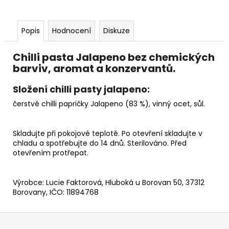
Popis
Hodnocení
Diskuze
Chilli pasta Jalapeno
bez chemických
barviv, aromat a konzervantů.
Složení chilli pasty jalapeno:
čerstvé chilli papričky Jalapeno (83 %), vinný ocet, sůl.
Skladujte při pokojové teplotě. Po otevření skladujte v
chladu a spotřebujte do 14 dnů. Sterilováno. Před
otevřením protřepat.
Výrobce: Lucie Faktorová, Hluboká u Borovan 50, 37312
Borovany, IČO: 11894768
Z