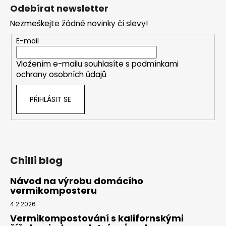
á
Odebírat newsletter
p
Nezmeškejte žádné novinky či slevy!
a
t
E-mail
í
Vložením e-mailu souhlasíte s
podmínkami
ochrany osobních údajů
PŘIHLÁSIT SE
Chilli blog
Návod na výrobu domácího
vermikomposteru
4.2.2026
Vermikompostování s kalifornskými