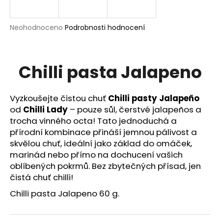
a
j
Průměrné
Neohodnoceno
Podrobnosti hodnocení
í
hodnocení
produktu
t
je
?
0,0
Chilli pasta Jalapeno
z
5
hvězdiček.
Vyzkoušejte čistou chuť
Chilli pasty Jalapeño
od
Chilli Lady
– pouze sůl, čerstvé jalapeños a
HLEDAT
trocha vinného octa! Tato jednoduchá a
přírodní kombinace přináší jemnou pálivost a
skvělou chuť, ideální jako základ do omáček,
marinád nebo přímo na dochucení vašich
D
oblíbených pokrmů. Bez zbytečných přísad, jen
o
čistá chuť chilli!
p
o
Chilli pasta Jalapeno 60 g.
r
u