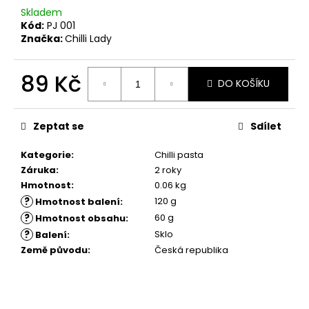
č
Skladem
u
Kód:
PJ 001
j
Značka:
Chilli Lady
e
m
89 Kč
e
DO KOŠÍKU
Měrná
cena:
Zeptat se
Sdílet
Kategorie
:
Chilli pasta
Záruka
:
2 roky
Hmotnost
:
0.06 kg
?
120 g
Hmotnost balení
:
?
60 g
Hmotnost obsahu
:
?
Sklo
Balení
:
Země původu
:
Česká republika