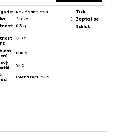
Tisk
gorie
:
Nakládané chilli
ka
:
2 roky
Zeptat se
tnost
:
0.5 kg
Sdílet
1,3 kg
tnost
ní
:
bjem
680 g
lení
:
lový
Sklo
riál
:
ě
Česká republika
odu
: