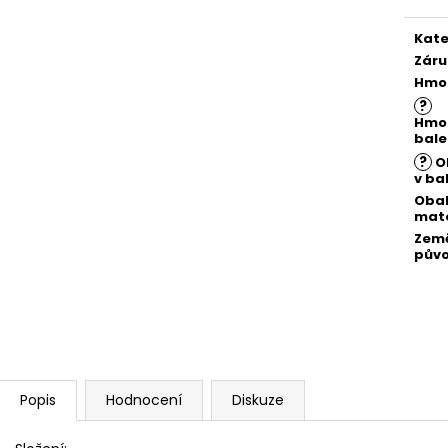
Kate
Záru
Hmo
?
Hmo
bale
?
O
v ba
Oba
mate
Zem
pův
Popis
Hodnocení
Diskuze