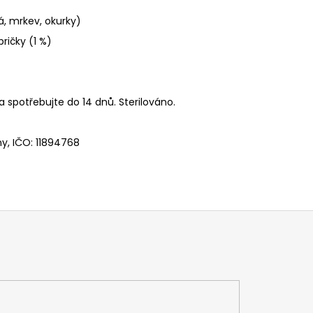
ná, mrkev, okurky)
pričky (1 %)
a spotřebujte do 14 dnů. Sterilováno.
ny, IČO: 11894768