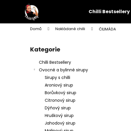
K
Přejít
na
o
Chilli Bestsellery
obsah
Zpět
Zpět
š
do
do
í
Domů
Nakládané chilli
ČILIMÁDA
k
obchodu
obchodu
P
o
Kategorie
Přeskočit
s
kategorie
t
Chilli Bestsellery
r
Ovocné a bylinné sirupy
a
Sirupy s chilli
n
Aroniový sirup
n
Borůvkový sirup
í
Citronový sirup
p
Dýňový sirup
a
Hruškový sirup
n
Jahodový sirup
e
Malinový sirup