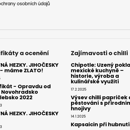
chrany osobních údajů
ifikáty a ocenění
Zajímavosti o chilli
NÁ HEZKY. JIHOČESKY
Chipotle: Uzený pokl
 - máme ZLATO!
mexické kuchyně –
historie, výroba a
5
kulinářské využití
fikát - Opravdu od
17.2.2025
- Novohradsko
lebsko 2022
Výsev chilli papriček 
pěstování s přírodní
23
hnojivy
NÁ HEZKY. JIHOČESKY
14.1.2025
Kapsaicin při hubnutí
23