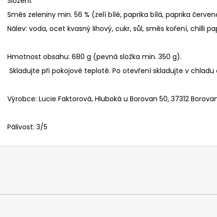
Složení:
Směs zeleniny min. 56 % (zelí bílé, paprika bílá, paprika červe
Nálev: voda, ocet kvasný lihový, cukr, sůl, směs koření, chilli pa
Hmotnost obsahu: 680 g (pevná složka min. 350 g).
Skladujte při pokojové teplotě. Po otevření skladujte v chladu 
Výrobce: Lucie Faktorová, Hluboká u Borovan 50, 37312 Borova
Pálivost: 3/5