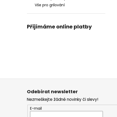
Vše pro grilování
Přijímáme online platby
Z
á
Odebírat newsletter
p
Nezmeškejte žádné novinky či slevy!
a
t
E-mail
í