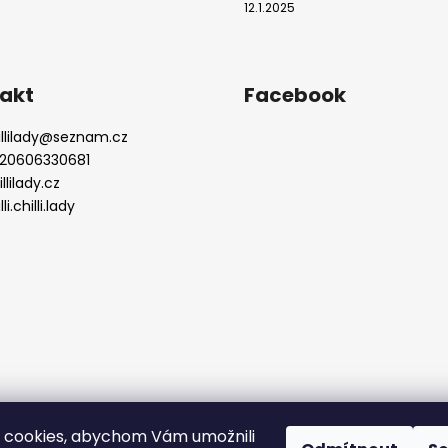
12.1.2025
akt
Facebook
llilady
@
seznam.cz
20606330681
.
llilady.cz
lli.chilli.lady
.
.
 cookies, abychom Vám umožnili