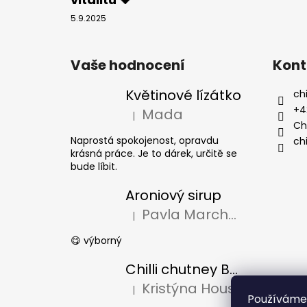
5.9.2025
Vaše hodnocení
Kont
Květinové lízátko
chi
+4
Mada
|
Hodnocení produktu je 5 z 5 hvězdiček
Chi
Naprostá spokojenost, opravdu
chi
krásná práce. Je to dárek, určitě se
bude líbit.
Aroniový sirup
Pavla Marchalová
|
Hodnocení produktu je 5 z 5 hvězdiček
😋 výborný
Chilli chutney Borůvka
Kristýna Housová
|
Hodnocení produktu je 5 z 5 hvězdiček
Používáme