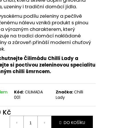
 uzeniny i tradiční domácí jídla.
vysokému podílu zeleniny a pečlivě
ženému nálevu vzniká produkt s plnou
 a výrazným charakterem, který
zuje na tradici domácí nakládané
iny a zároveň přináší moderní chuťový
ek.
hutnejte Čilimádu Chilli Lady a
jte si poctivou zeleninovou specialitu
mným chilli šmrncem.
adem
Kód:
CILIMADA
Značka:
Chilli
001
Lady
9 Kč
ná
DO KOŠÍKU
: