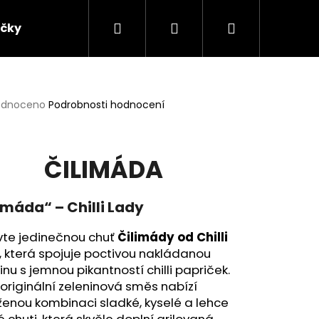
Hledat
Přihlášení
Nákupní
ičky
Chilli omáčky
Chilli chutney
Chi
košík
rné
odnoceno
Podrobnosti hodnocení
cení
ktu
ČILIMÁDA
ček.
imáda“ – Chilli Lady
vte jedinečnou chuť
Čilimády od Chilli
, která spojuje poctivou nakládanou
inu s jemnou pikantností chilli papriček.
originální zeleninová směs nabízí
enou kombinaci sladké, kyselé a lehce
é chuti, která skvěle doplní grilovaná