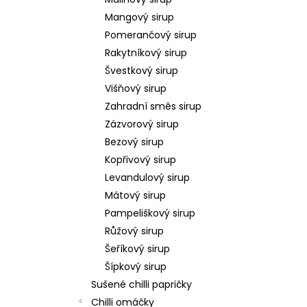
l
Mangový sirup
Pomerančový sirup
Rakytníkový sirup
Švestkový sirup
Višňový sirup
Zahradní směs sirup
Zázvorový sirup
Bezový sirup
Kopřivový sirup
Levandulový sirup
Mátový sirup
Pampeliškový sirup
Růžový sirup
Šeříkový sirup
Šípkový sirup
Sušené chilli papričky
Chilli omáčky