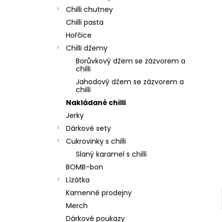
Chilli chutney
Chilli pasta
Hořčice
Chilli džemy
Borůvkový džem se zázvorem a
chilli
Jahodový džem se zázvorem a
chilli
Nakládané chilli
Jerky
Dárkové sety
Cukrovinky s chilli
Slaný karamel s chilli
BOMB-bon
Lízátka
Kamenné prodejny
Merch
Dárkové poukazy