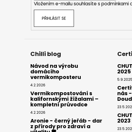
Vložením e-mailu souhlasíte s
podmínkami o
PŘIHLÁSIT SE
Chilli blog
Cert
Návod na výrobu
CHUT
domácího
2025
vermikomposteru
5.9.202
4.2.2026
Certi
Vermikompostování s
nás 
kalifornskými žížalami –
Doud
kompletní průvodce
23.5.20
4.2.2026
CHUT
Aronie - černý jeřáb - dar
2023
z přírody pro zdraví a
23.5.20
vitalitu 🖤