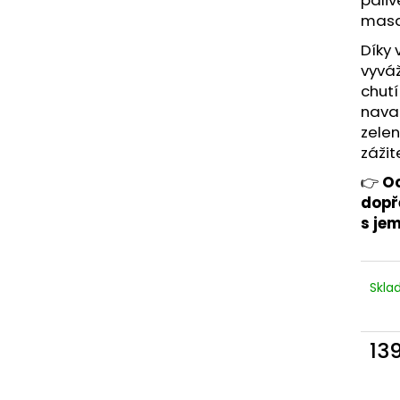
masa,
Díky 
vyvá
chutí
nava
zelen
zážit
👉
Oc
dopře
s je
Skl
13
Měr
cena