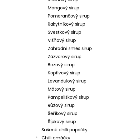
l
Mangový sirup
Pomerančový sirup
Rakytníkový sirup
Švestkový sirup
Višňový sirup
Zahradní směs sirup
Zázvorový sirup
Bezový sirup
Kopřivový sirup
Levandulový sirup
Mátový sirup
Pampeliškový sirup
Růžový sirup
Šeříkový sirup
Šípkový sirup
Sušené chilli papričky
Chilli omáčky