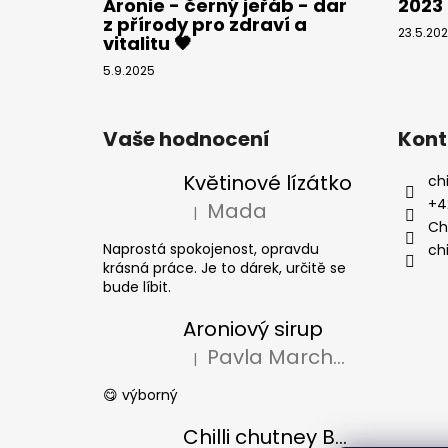
Aronie - černý jeřáb - dar
2023
z přírody pro zdraví a
23.5.20
vitalitu 🖤
5.9.2025
Vaše hodnocení
Kont
Květinové lízátko
chi
+4
Mada
|
Hodnocení produktu je 5 z 5 hvězdiček
Chi
Naprostá spokojenost, opravdu
chi
krásná práce. Je to dárek, určitě se
bude líbit.
Aroniový sirup
Pavla Marchalová
|
Hodnocení produktu je 5 z 5 hvězdiček
😋 výborný
Chilli chutney Borůvka