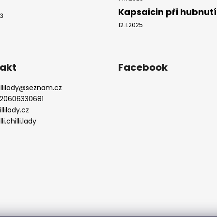
Kapsaicin při hubnutí
23
12.1.2025
akt
Facebook
llilady
@
seznam.cz
20606330681
.
llilady.cz
lli.chilli.lady
.