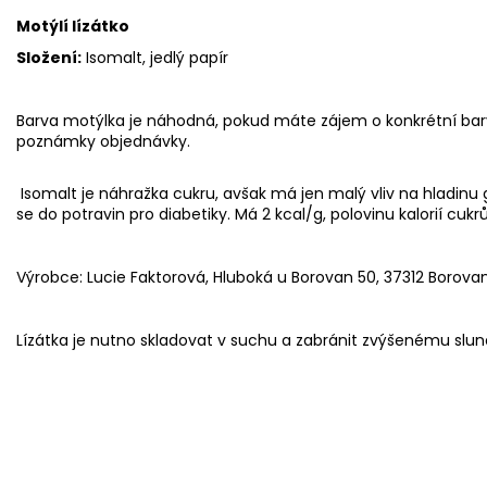
Motýlí lízátko
Složení:
Isomalt, jedlý papír
Barva motýlka je náhodná, pokud máte zájem o konkrétní bar
poznámky objednávky.
Isomalt
je náhražka cukru, avšak má jen malý vliv na hladinu g
se do potravin pro diabetiky. Má 2 kcal/g, polovinu kalorií cukr
Výrobce: Lucie Faktorová, Hluboká u Borovan 50, 37312 Borova
Lízátka je nutno skladovat v suchu a zabránit zvýšenému slun