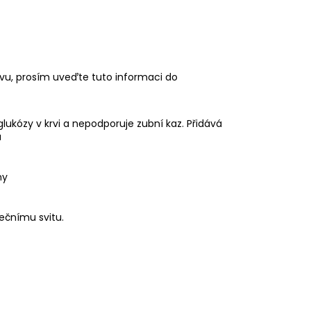
vu, prosím uveďte tuto informaci do
lukózy v krvi a nepodporuje zubní kaz. Přidává
ů
ny
ečnímu svitu.