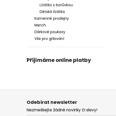
Lízátko s borůvkou
Dětská lízátka
Kamenné prodejny
Merch
Dárkové poukazy
Vše pro grilování
Přijímáme online platby
Z
á
Odebírat newsletter
p
Nezmeškejte žádné novinky či slevy!
a