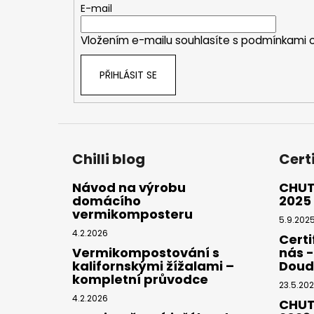
t
E-mail
í
Vložením e-mailu souhlasíte s
podmínkami o
PŘIHLÁSIT SE
Chilli blog
Cert
Návod na výrobu
CHUT
domácího
2025
vermikomposteru
5.9.202
4.2.2026
Certi
Vermikompostování s
nás 
kalifornskými žížalami –
Doud
kompletní průvodce
23.5.20
4.2.2026
CHUT