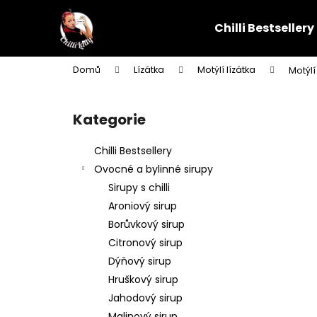
K
Přejít
na
o
Chilli Bestsellery
obsah
Zpět
Zpět
š
do
do
í
Domů
Lízátka
Motýlí lízátka
Motýlí
k
obchodu
obchodu
P
o
Kategorie
Přeskočit
s
kategorie
t
Chilli Bestsellery
r
Ovocné a bylinné sirupy
a
Sirupy s chilli
n
Aroniový sirup
n
Borůvkový sirup
í
Citronový sirup
p
Dýňový sirup
a
Hruškový sirup
n
Jahodový sirup
e
Malinový sirup