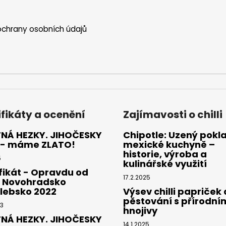
chrany osobních údajů
ifikáty a ocenění
Zajímavosti o chilli
NÁ HEZKY. JIHOČESKY
Chipotle: Uzený pokl
 - máme ZLATO!
mexické kuchyně –
historie, výroba a
5
kulinářské využití
fikát - Opravdu od
17.2.2025
- Novohradsko
lebsko 2022
Výsev chilli papriček 
pěstování s přírodní
23
hnojivy
NÁ HEZKY. JIHOČESKY
14.1.2025