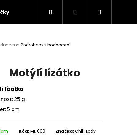
Hledat
Přihlášení
Nákupní
ičky
Chilli omáčky
Chilli chutney
Chi
košík
rné
odnoceno
Podrobnosti hodnocení
cení
ktu
Motýlí lízátko
ček.
lí lízátko
nost: 25 g
ěr: 5 cm
adem
Kód:
ML 000
Značka:
Chilli Lady