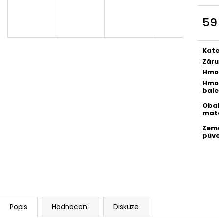
59
Měr
cena
Kate
Záru
Hmo
Hmo
bale
Oba
mate
Zem
pův
Popis
Hodnocení
Diskuze