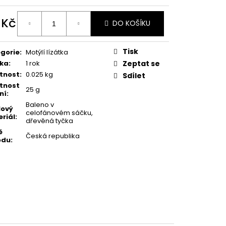
 Kč
DO KOŠÍKU
ná
:
Tisk
gorie
:
Motýlí lízátka
ka
:
1 rok
Zeptat se
tnost
:
0.025 kg
Sdílet
tnost
25 g
ní
:
Baleno v
lový
celofánovém sáčku,
riál
:
dřevěná tyčka
ě
Česká republika
odu
: