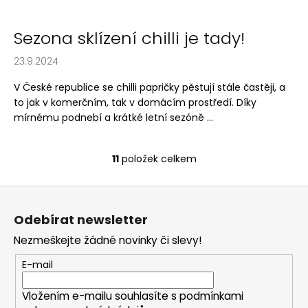
Sezona sklízení chilli je tady!
23.9.2024
V České republice se chilli papričky pěstují stále častěji, a
to jak v komerčním, tak v domácím prostředí. Díky
mírnému podnebí a krátké letní sezóně ...
11
položek celkem
O
v
Z
l
á
á
Odebírat newsletter
d
p
a
Nezmeškejte žádné novinky či slevy!
a
c
t
E-mail
í
í
p
Vložením e-mailu souhlasíte s
podmínkami
r