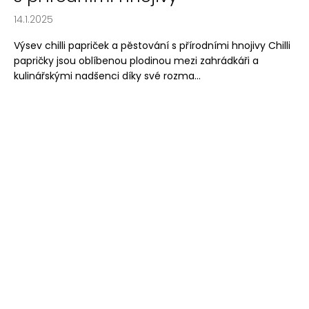
14.1.2025
Výsev chilli papriček a pěstování s přírodními hnojivy Chilli
papričky jsou oblíbenou plodinou mezi zahrádkáři a
kulinářskými nadšenci díky své rozma...