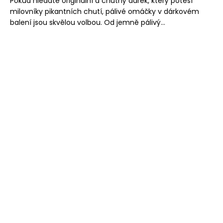
Pokud hledáte originální a chutný dárek, který potěší
milovníky pikantních chutí, pálivé omáčky v dárkovém
balení jsou skvělou volbou. Od jemně pálivý...