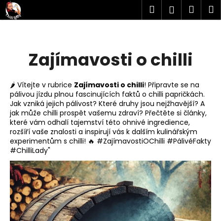
K
Přejít
Hledat
Náku
M
Přihlášen
na
o
obsah
Zpět
Zpět
košík
š
í
C
Zajímavosti o chilli
k
o
p
🌶️ Vítejte v rubrice
Zajímavosti o chilli
! Připravte se na
o
pálivou jízdu plnou fascinujících faktů o chilli papričkách.
t
Jak vzniká jejich pálivost? Které druhy jsou nejžhavější? A
jak může chilli prospět vašemu zdraví? Přečtěte si články,
ř
které vám odhalí tajemství této ohnivé ingredience,
e
rozšíří vaše znalosti a inspirují vás k dalším kulinářským
b
experimentům s chilli! 🔥 #ZajímavostiOChilli #PálivéFakty
#ChilliLady"
u
V
j
ý
e
p
t
i
e
s
n