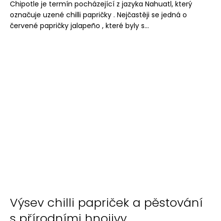
č
Chipotle je termín pocházející z jazyka Nahuatl, který
u
označuje uzené chilli papričky . Nejčastěji se jedná o
j
červené papričky jalapeño , které byly s...
e
m
e
Výsev chilli papriček a pěstování
s přírodními hnojivy