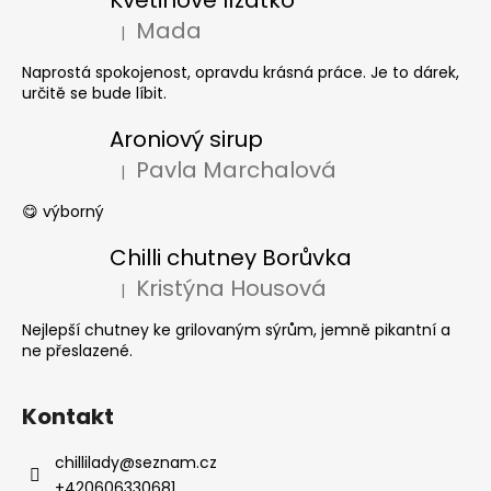
Květinové lízátko
Mada
|
Hodnocení produktu je 5 z 5 hvězdiček.
Naprostá spokojenost, opravdu krásná práce. Je to dárek,
určitě se bude líbit.
Aroniový sirup
Pavla Marchalová
|
Hodnocení produktu je 5 z 5 hvězdiček.
😋 výborný
Chilli chutney Borůvka
Kristýna Housová
|
Hodnocení produktu je 5 z 5 hvězdiček.
Nejlepší chutney ke grilovaným sýrům, jemně pikantní a
ne přeslazené.
Kontakt
chillilady
@
seznam.cz
+420606330681