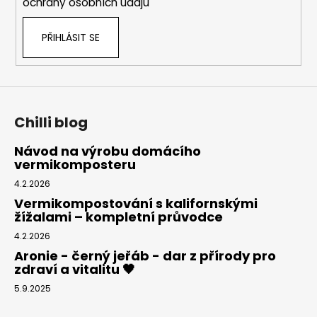
ochrany osobních údajů
v
k
PŘIHLÁSIT SE
y
v
ý
p
i
s
Chilli blog
u
Návod na výrobu domácího
vermikomposteru
4.2.2026
Vermikompostování s kalifornskými
žížalami – kompletní průvodce
4.2.2026
Aronie - černý jeřáb - dar z přírody pro
zdraví a vitalitu 🖤
5.9.2025