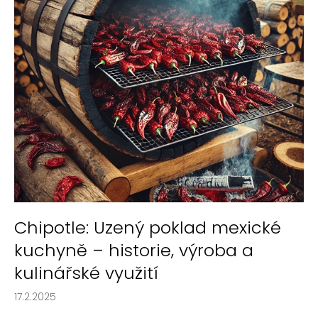
č
a
l
j
á
í
n
t
k
?
ů
HLEDAT
Chipotle: Uzený poklad mexické
D
o
kuchyně – historie, výroba a
p
kulinářské využití
o
r
17.2.2025
u